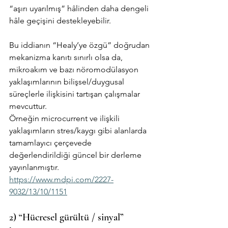
“aşırı uyarılmış” hâlinden daha dengeli 
hâle geçişini destekleyebilir.
Bu iddianın “Healy’ye özgü” doğrudan 
mekanizma kanıtı sınırlı olsa da, 
mikroakım ve bazı nöromodülasyon 
yaklaşımlarının bilişsel/duygusal 
süreçlerle ilişkisini tartışan çalışmalar 
mevcuttur. 
Örneğin microcurrent ve ilişkili 
yaklaşımların stres/kaygı gibi alanlarda 
tamamlayıcı çerçevede 
değerlendirildiği güncel bir derleme 
yayınlanmıştır. 
https://www.mdpi.com/2227-
9032/13/10/1151
2) “Hücresel gürültü / sinyal” 