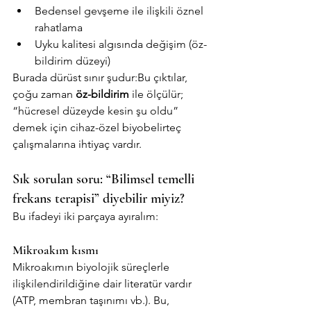
Bedensel gevşeme ile ilişkili öznel 
rahatlama
Uyku kalitesi algısında değişim (öz-
bildirim düzeyi)
Burada dürüst sınır şudur:Bu çıktılar, 
çoğu zaman 
öz-bildirim
 ile ölçülür; 
“hücresel düzeyde kesin şu oldu” 
demek için cihaz-özel biyobelirteç 
çalışmalarına ihtiyaç vardır.
Sık sorulan soru: “Bilimsel temelli 
frekans terapisi” diyebilir miyiz?
Bu ifadeyi iki parçaya ayıralım:
Mikroakım kısmı
Mikroakımın biyolojik süreçlerle 
ilişkilendirildiğine dair literatür vardır 
(ATP, membran taşınımı vb.). Bu, 