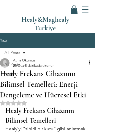
Healy&Maghealy
Turkiye
Yazı
All Posts
Atilla Okumus
All Posts
23 Oca
5 dakikada okunur
Healy Frekans Cihazının
health
Bilimsel Temelleri: Enerji
Dengeleme ve Hücresel Etki
5 üzerinden NaN yıldız
Healy Frekans Cihazının 
Bilimsel Temelleri 
Healy’yi “sihirli bir kutu” gibi anlatmak 