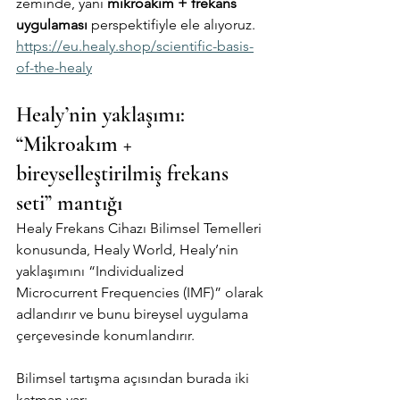
zeminde, yani 
mikroakım + frekans 
uygulaması
 perspektifiyle ele alıyoruz. 
https://eu.healy.shop/scientific-basis-
of-the-healy
Healy’nin yaklaşımı: 
“Mikroakım + 
bireyselleştirilmiş frekans 
seti” mantığı
Healy Frekans Cihazı Bilimsel Temelleri 
konusunda, Healy World, Healy’nin 
yaklaşımını “Individualized 
Microcurrent Frequencies (IMF)” olarak 
adlandırır ve bunu bireysel uygulama 
çerçevesinde konumlandırır.
Bilimsel tartışma açısından burada iki 
katman var: