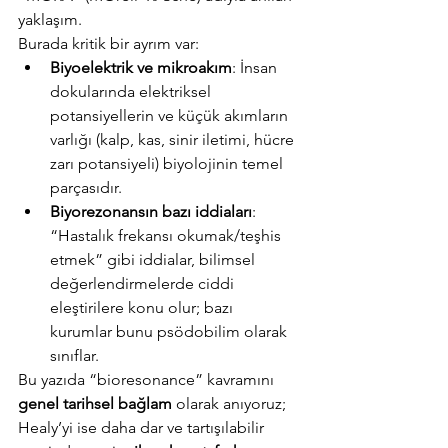
yaklaşım.
Burada kritik bir ayrım var:
Biyoelektrik ve mikroakım
: İnsan 
dokularında elektriksel 
potansiyellerin ve küçük akımların 
varlığı (kalp, kas, sinir iletimi, hücre 
zarı potansiyeli) biyolojinin temel 
parçasıdır.
Biyorezonansın bazı iddiaları
: 
“Hastalık frekansı okumak/teşhis 
etmek” gibi iddialar, bilimsel 
değerlendirmelerde ciddi 
eleştirilere konu olur; bazı 
kurumlar bunu psödobilim olarak 
sınıflar.
Bu yazıda “bioresonance” kavramını 
genel tarihsel bağlam
 olarak anıyoruz; 
Healy’yi ise daha dar ve tartışılabilir 