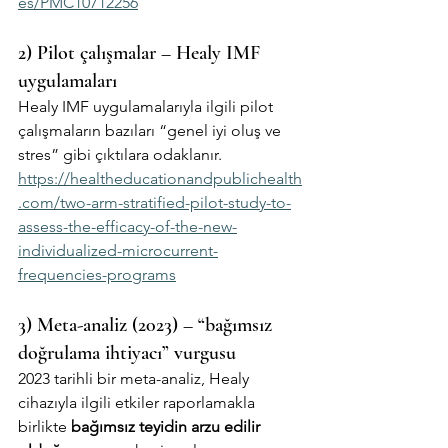
es/PMC10712256
2) Pilot çalışmalar – Healy IMF 
uygulamaları
Healy IMF uygulamalarıyla ilgili pilot 
çalışmaların bazıları “genel iyi oluş ve 
stres” gibi çıktılara odaklanır. 
https://healtheducationandpublichealth
.com/two-arm-stratified-pilot-study-to-
assess-the-efficacy-of-the-new-
individualized-microcurrent-
frequencies-programs
3) Meta-analiz (2023) – “bağımsız 
doğrulama ihtiyacı” vurgusu
2023 tarihli bir meta-analiz, Healy 
cihazıyla ilgili etkiler raporlamakla 
birlikte 
bağımsız teyidin arzu edilir 