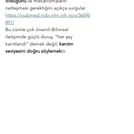
olduğunu
 ve mekanizmaların 
netleşmesi gerektiğini açıkça vurgular.
https://pubmed.ncbi.nlm.nih.gov/36696
891/
Bu cümle çok önemli:Bilimsel 
iletişimde güçlü duruş, “her şey 
kanıtlandı” demek değil; 
kanıtın 
seviyesini doğru söylemek
tir.