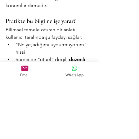
konumlandırmadır.
Pratikte bu bilgi ne işe yarar?
Bilimsel temele oturan bir anlatı, 
kullanıcı tarafında şu faydayı sağlar:
“Ne yaşadığımı uydurmuyorum” 
hissi
Süreci bir “ritüel” değil, 
düzenli 
protokol
 olarak görme
Beklentiyi gerçekçi tutma (mucize 
Email
WhatsApp
değil, düzenli uygulama)
Aşırı iddiadan uzak durarak güven 
inşa etme
Sonuç: Hücre zarından sinir 
sistemine uzanan bir 
açıklama çerçevesi