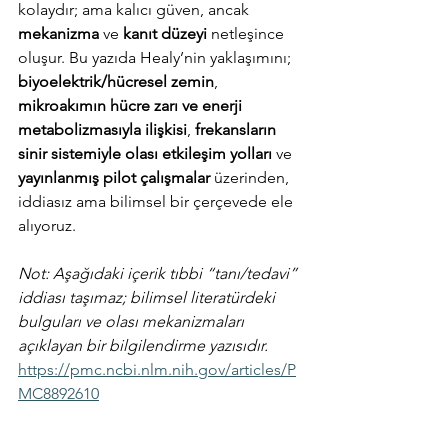
kolaydır; ama kalıcı güven, ancak 
mekanizma
 ve 
kanıt düzeyi
 netleşince 
oluşur. Bu yazıda Healy’nin yaklaşımını; 
biyoelektrik/hücresel zemin
, 
mikroakımın hücre zarı ve enerji 
metabolizmasıyla ilişkisi
, 
frekansların 
sinir sistemiyle olası etkileşim yolları
 ve 
yayınlanmış pilot çalışmalar
 üzerinden, 
iddiasız ama bilimsel bir çerçevede ele 
alıyoruz.
Not: Aşağıdaki içerik tıbbi “tanı/tedavi” 
iddiası taşımaz; bilimsel literatürdeki 
bulguları ve olası mekanizmaları 
açıklayan bir bilgilendirme yazısıdır. 
https://pmc.ncbi.nlm.nih.gov/articles/P
MC8892610