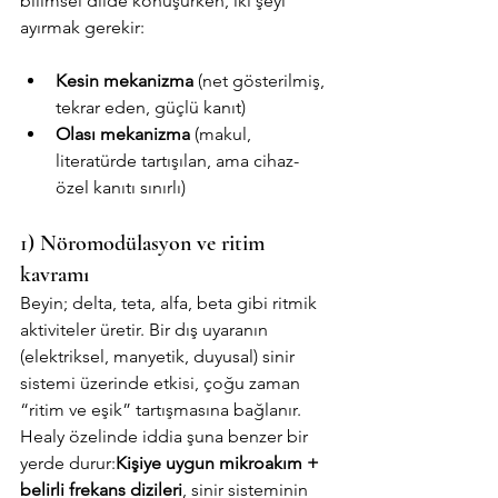
bilimsel dilde konuşurken, iki şeyi 
ayırmak gerekir:
Kesin mekanizma
 (net gösterilmiş, 
tekrar eden, güçlü kanıt)
Olası mekanizma
 (makul, 
literatürde tartışılan, ama cihaz-
özel kanıtı sınırlı)
1) Nöromodülasyon ve ritim 
kavramı
Beyin; delta, teta, alfa, beta gibi ritmik 
aktiviteler üretir. Bir dış uyaranın 
(elektriksel, manyetik, duyusal) sinir 
sistemi üzerinde etkisi, çoğu zaman 
“ritim ve eşik” tartışmasına bağlanır.
Healy özelinde iddia şuna benzer bir 
yerde durur:
Kişiye uygun mikroakım + 
belirli frekans dizileri
, sinir sisteminin 