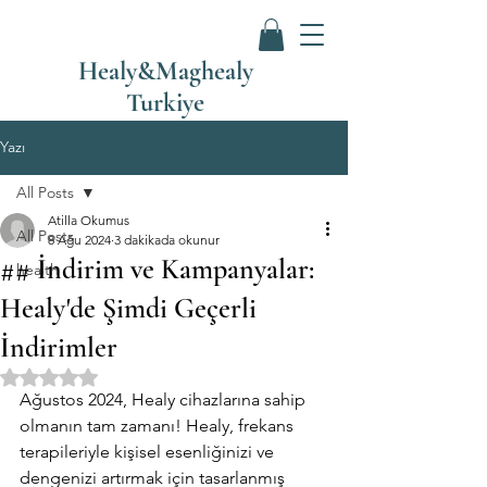
Healy&Maghealy
Turkiye
Yazı
All Posts
Atilla Okumus
All Posts
8 Ağu 2024
3 dakikada okunur
## İndirim ve Kampanyalar:
health
Healy'de Şimdi Geçerli
İndirimler
5 üzerinden NaN yıldız
Ağustos 2024, Healy cihazlarına sahip 
olmanın tam zamanı! Healy, frekans 
terapileriyle kişisel esenliğinizi ve 
dengenizi artırmak için tasarlanmış 