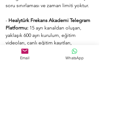
soru sınırlaması ve zaman limiti yoktur.
- 
Healytürk Frekans Akademi Telegram 
Platformu:
 15 ayrı kanaldan oluşan, 
yaklaşık 600 ayrı kurulum, eğitim 
videoları, canlı eğitim kayıtları, 
kılavuzlar, kullanım püf noktaları ve 
dökümanlardan oluşan Healy ve 
Email
WhatsApp
Maghealy cihazlarını tüm özellikleriyle 
en üst düzeyde öğrenmenizi sağlayan 
adım adım kullanım rehberleri.
- 
Kapsamlı Kılavuzlar ve Videolar:
 Adım 
adım kullanım rehberleri.
- 
Kişisel Danışmanlık:
 Bireysel 
ihtiyaçlarınıza yönelik rehberlik.