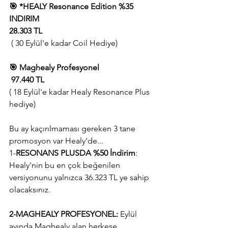
🎯 *HEALY Resonance Edition %35 
INDIRIM
28.303 TL
 ( 30 Eylül'e kadar Coil Hediye)
🎯 Maghealy Profesyonel 
 97.440 TL 
( 18 Eylül'e kadar Healy Resonance Plus 
hediye)
Bu ay kaçırılmaması gereken 3 tane 
promosyon var Healy'de...
1-
RESONANS PLUSDA %50 İndirim
: 
Healy'nin bu en çok beğenilen 
versiyonunu yalnızca 36.323 TL ye sahip 
olacaksınız. 
2-MAGHEALY PROFESYONEL:
 Eylül 
ayında Maghealy alan herkese 