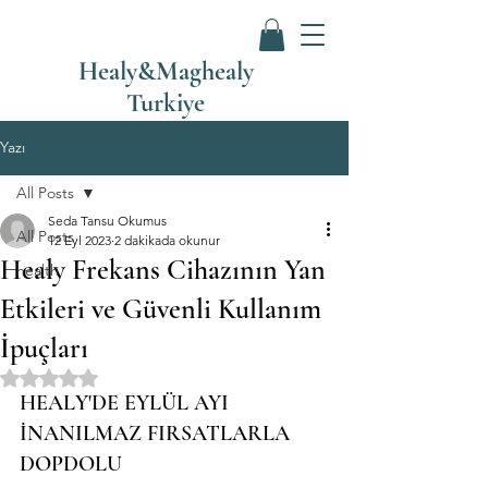
Healy&Maghealy
Turkiye
Yazı
All Posts
Seda Tansu Okumus
All Posts
12 Eyl 2023
2 dakikada okunur
Healy Frekans Cihazının Yan
health
Etkileri ve Güvenli Kullanım
İpuçları
5 üzerinden NaN yıldız
HEALY'DE EYLÜL AYI 
İNANILMAZ FIRSATLARLA 
DOPDOLU