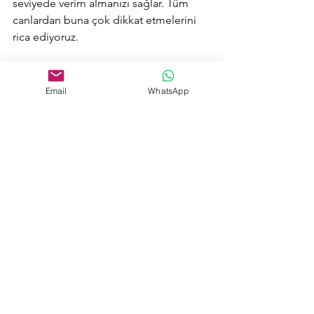
seviyede verim almanızı sağlar. Tüm 
canlardan buna çok dikkat etmelerini 
rica ediyoruz.
18 Eylül’e kadar Healy'nizi alın, hem 
hediyelerden hem de Peşin fiyatına 9 
Email
WhatsApp
taksit imkanınından faydalanın.
Esenlikle kalın...
Seda Tansu Okumuş
Healy Executive Director
05324169509