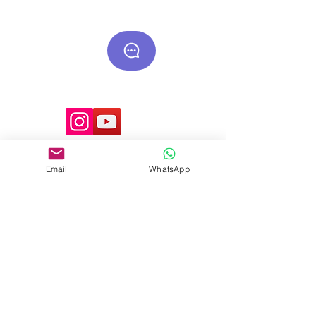
Bizi takip edin
E-posta:
Email
WhatsApp
healy@frekanscihazi.com
Healy ve Maghealy Tamamlayıcı ve
destekleyici uygulamadır; tanı ve tedavi
yerine geçmez.
ÜYE OL