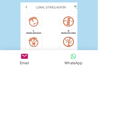
Email
WhatsApp
Bu modüldeki 8 programın Amerika
FDA Sertifikası ile Avrupa Birliği
Medikal Cihaz Sertifikası vardır.
Bunlar, öncelikle Şiddetli Baş