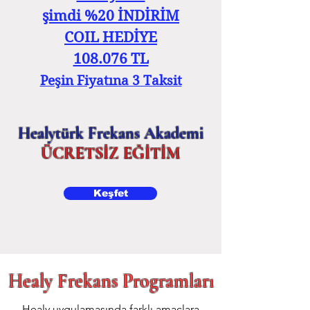
şimdi %20 İNDİRİM
COIL HEDİYE
108.076 TL
Peşin Fiyatına 3 Taksit
Healytürk Frekans Akademi
ÜCRETSİZ EĞİTİM
Keşfet
Healy Frekans Programları
Healy uygulamasında farklı amaçlara